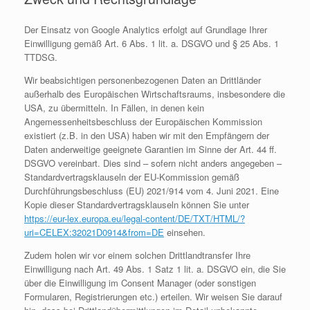
Der Einsatz von Google Analytics erfolgt auf Grundlage Ihrer
Einwilligung gemäß Art. 6 Abs. 1 lit. a. DSGVO und § 25 Abs. 1
TTDSG.
Wir beabsichtigen personenbezogenen Daten an Drittländer
außerhalb des Europäischen Wirtschaftsraums, insbesondere die
USA, zu übermitteln. In Fällen, in denen kein
Angemessenheitsbeschluss der Europäischen Kommission
existiert (z.B. in den USA) haben wir mit den Empfängern der
Daten anderweitige geeignete Garantien im Sinne der Art. 44 ff.
DSGVO vereinbart. Dies sind – sofern nicht anders angegeben –
Standardvertragsklauseln der EU-Kommission gemäß
Durchführungsbeschluss (EU) 2021/914 vom 4. Juni 2021. Eine
Kopie dieser Standardvertragsklauseln können Sie unter
https://eur-lex.europa.eu/legal-content/DE/TXT/HTML/?
uri=CELEX:32021D0914&from=DE
einsehen.
Zudem holen wir vor einem solchen Drittlandtransfer Ihre
Einwilligung nach Art. 49 Abs. 1 Satz 1 lit. a. DSGVO ein, die Sie
über die Einwilligung im Consent Manager (oder sonstigen
Formularen, Registrierungen etc.) erteilen. Wir weisen Sie darauf